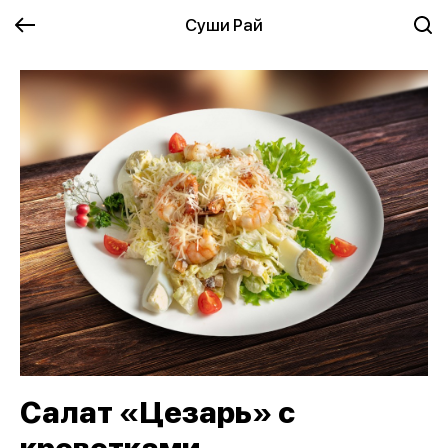
Суши Рай
Салат «Цезарь» с