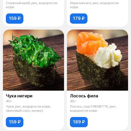
Снежный краб, рис, водоросли
Икра масаго, рис, водоросли
нори.
нори.
159 ₽
179 ₽
Чука нигири
Лосось фила
40 г
45 г
Чука, рис, водоросли нори,
Лосось, сыр CREMETTE, рис,
ореховый соус, кунжут.
водоросли нори.
159 ₽
189 ₽