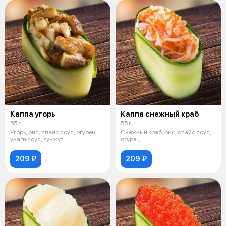
Каппа угорь
Каппа снежный краб
55 г
55 г
Угорь, рис, спайс соус, огурец,
Снежный краб, рис, спайс соус,
унаги соус, кунжут.
огурец.
209 ₽
209 ₽