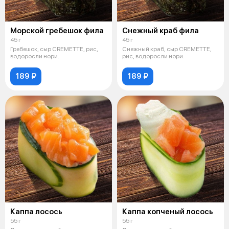
Морской гребешок фила
Снежный краб фила
45 г
45 г
Гребешок, сыр CREMETTE, рис,
Снежный краб, сыр CREMETTE,
водоросли нори.
рис, водоросли нори.
189 ₽
189 ₽
Каппа лосось
Каппа копченый лосось
55 г
55 г