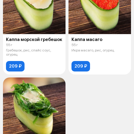
Каппа морской гребешок
Каппа масаго
55 г
55 г
Гребешок, рис, спайс соус,
Икра масаго, рис, огурец.
огурец.
209 ₽
209 ₽