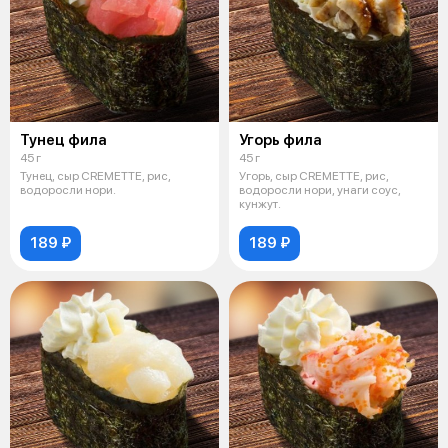
Тунец фила
Угорь фила
45 г
45 г
Тунец, сыр CREMETTE, рис,
Угорь, сыр CREMETTE, рис,
водоросли нори.
водоросли нори, унаги соус,
кунжут.
189 ₽
189 ₽