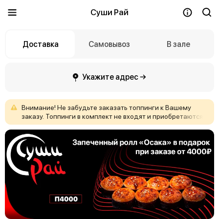
Суши Рай
Доставка
Самовывоз
В зале
Укажите адрес →
Внимание!
Не
забудьте
заказать
топпинги
к
Вашему
заказу.
Топпинги
в
комплект
не
входят
и
приобретаются
отдельно!