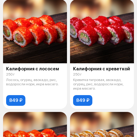
Калифорния с лососем
Калифорния с креветкой
250 г
250 г
Лосось, огурец, авокадо, рис,
Креветка тигровая, авокадо,
водоросли нори, икра масаго.
огурец, рис, водоросли нори,
икра масаго.
849 ₽
849 ₽