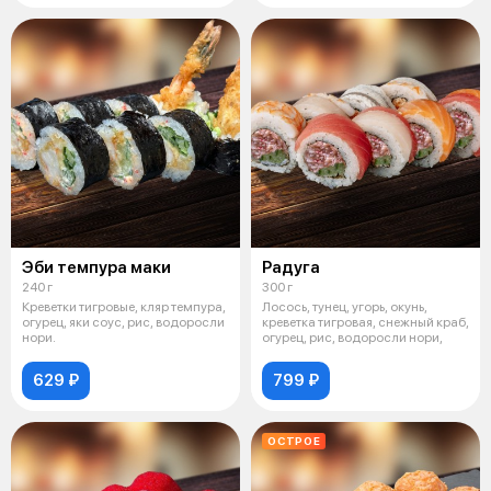
Эби темпура маки
Радуга
240 г
300 г
Креветки тигровые, кляр темпура,
Лосось, тунец, угорь, окунь,
огурец, яки соус, рис, водоросли
креветка тигровая, снежный краб,
нори.
огурец, рис, водоросли нори,
629 ₽
799 ₽
ОСТРОЕ