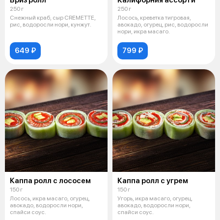
Бриз ролл
Калифорния ассорти
250 г
250 г
Снежный краб, сыр CREMETTE,
Лосось, креветка тигровая,
рис, водоросли нори, кунжут.
авокадо, огурец, рис, водоросли
нори, икра масаго.
649 ₽
799 ₽
Каппа ролл с лососем
Каппа ролл с угрем
150 г
150 г
Лосось, икра масаго, огурец,
Угорь, икра масаго, огурец,
авокадо, водоросли нори,
авокадо, водоросли нори,
спайси соус.
спайси соус.