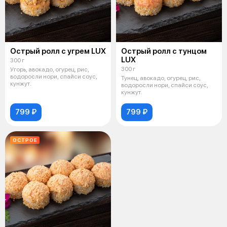
Острый ролл с угрем LUX
Острый ролл с тунцом
LUX
300 г
300 г
Угорь, авокадо, огурец, рис,
водоросли нори, спайси соус,
Тунец, авокадо, огурец, рис,
кунжут.
водоросли нори, спайси соус,
кунжут.
799 ₽
799 ₽
ОСТРОЕ