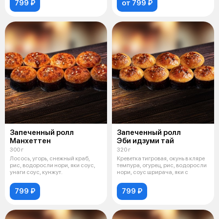
799 ₽
от 799 ₽
Запеченный ролл
Запеченный ролл
Манхеттен
Эби идзуми тай
300 г
320 г
Лосось, угорь, снежный краб,
Креветка тигровая, окунь в кляре
рис, водоросли нори, яки соус,
темпура, огурец, рис, водоросли
унаги соус, кунжут.
нори, соус шрирача, яки с
799 ₽
799 ₽