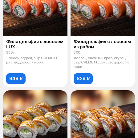
Филадельфия с лососем
Филадельфия с лососем
LUX
и крабом
330 г
300 г
Лосось, огурец, сыр CREMETTE,
Лосось, снежный краб, огурец,
рис, водоросли нори.
сыр CREMETTE, рис, водоросли
нори.
949 ₽
829 ₽