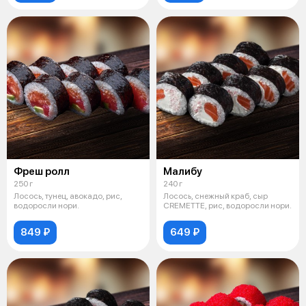
Фреш ролл
Малибу
250 г
240 г
Лосось, тунец, авокадо, рис,
Лосось, снежный краб, сыр
водоросли нори.
CREMETTE, рис, водоросли нори.
849 ₽
649 ₽