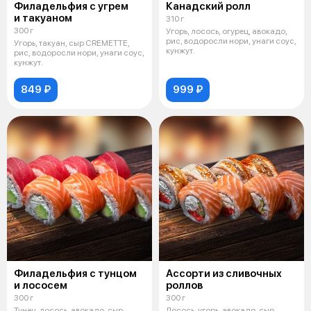
Филадельфия с угрем
Канадский ролл
и такуаном
310 г
300 г
Угорь, лосось, огурец, авокадо,
рис, водоросли нори, унаги соус,
Угорь, такуан, сыр CREMETTE,
кунжут.
рис, водоросли нори, унаги соус,
кунжут.
849 ₽
999 ₽
Филадельфия с тунцом
Ассорти из сливочных
и лососем
роллов
300 г
300 г
Тунец, лосось, авокадо, сыр
Лосось, угорь, авокадо, сыр