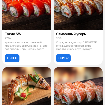
Токио SW
Сливочный угорь
270 г
300 г
Креветка тигровая, снежный
Угорь, авокадо, сыр CREMETTE,
краб, огурец сыр CREMETTE, рис,
рис, водоросли нори, икра
водоросли нори, икра масаго.
масаго, унаги соус, кунжут.
699 ₽
899 ₽