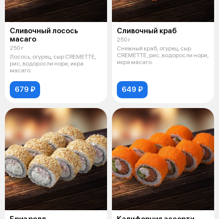
Сливочный лосось
Сливочный краб
масаго
250 г
250 г
Снежный краб, огурец, сыр
CREMETTE, рис, водоросли нори,
Лосось, огурец, сыр CREMETTE,
икра масаго.
рис, водоросли нори, икра
масаго.
679 ₽
649 ₽