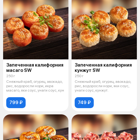
Запеченная калифорния
Запеченная калифорния
масаго SW
кунжут SW
250 г
250 г
Снежный краб, огурец, авокадо,
Снежный краб, огурец, авокадо,
рис, водоросли нори, икра
рис, водоросли нори, яки соус,
масаго, яки соус, унаги соус, кун
унаги соус, кунжут.
799 ₽
749 ₽