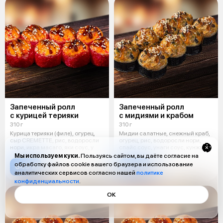
Запеченный ролл
Запеченный ролл
с курицей терияки
с мидиями и крабом
310 г
310 г
Курица терияки (филе), огурец,
Мидии салатные, снежный краб,
сыр CREMETTE, рис, водоросли
огурец, рис, водоросли нори,
нори, икра масаго, яки соус, у
спайс соус, унаги соус, кунжут.
Мы используем куки.
Пользуясь сайтом, вы даёте согласие на
обработку файлов cookie вашего браузера и использование
649 ₽
699 ₽
аналитических сервисов согласно нашей
политике
конфиденциальности
.
ОК
ОСТРОЕ