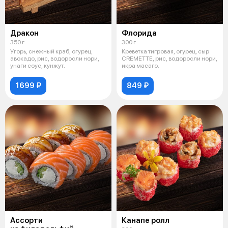
Дракон
Флорида
350 г
300 г
Угорь, снежный краб, огурец,
Креветка тигровая, огурец, сыр
авокадо, рис, водоросли нори,
CREMETTE, рис, водоросли нори,
унаги соус, кунжут.
икра масаго.
1699 ₽
849 ₽
Ассорти
Канапе ролл