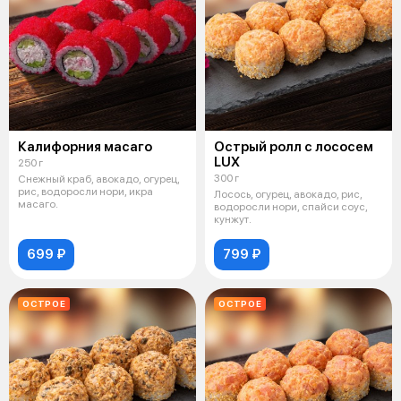
Калифорния масаго
Острый ролл с лососем
LUX
250 г
300 г
Снежный краб, авокадо, огурец,
рис, водоросли нори, икра
Лосось, огурец, авокадо, рис,
масаго.
водоросли нори, спайси соус,
кунжут.
699 ₽
799 ₽
ОСТРОЕ
ОСТРОЕ