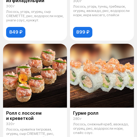
из филадельфий
300 г
300 г
Лосось, угорь, тунец, гребешок,
огурец, авокадо, рис, водоросли
Лосось, угорь, огурец, сыр
нори, икра масаго, спайси
CREMETTE, рис, водоросли нори,
унаги соус, кунжут.
849 ₽
899 ₽
Ролл с лососем
Гурме ролл
и креветкой
280 г
320 г
Лосось, снежный краб, авокадо,
огурец, рис, водоросли нори,
Лосось, креветка тигровая,
спайс соус.
огурец, сыр CREMETTE, рис,