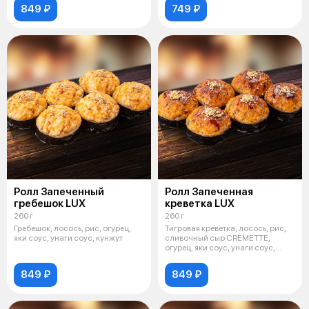
849 ₽
749 ₽
Ролл Запеченный
Ролл Запеченная
гребешок LUX
креветка LUX
260 г
260 г
Гребешок, лосось, рис, огурец,
Тигровая креветка, лосось, рис,
яки соус, унаги соус, кунжут
сливочный сыр CREMETTE,
огурец, яки соус, унаги соус,
кунж
849 ₽
849 ₽