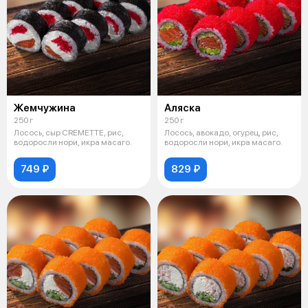
Жемчужина
Аляска
250 г
250 г
Лосось, сыр CREMETTE, рис,
Лосось, авокадо, огурец, рис,
водоросли нори, икра масаго.
водоросли нори, икра масаго.
749 ₽
829 ₽