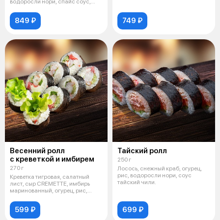
водоросли нори, спайс соус,
зеленый
849 ₽
749 ₽
Весенний ролл
Тайский ролл
с креветкой и имбирем
250 г
270 г
Лосось, снежный краб, огурец,
рис, водоросли нори, соус
Креветка тигровая, салатный
тайский чили.
лист, сыр CREMETTE, имбирь
маринованный, огурец, рис,
водоросл
599 ₽
699 ₽