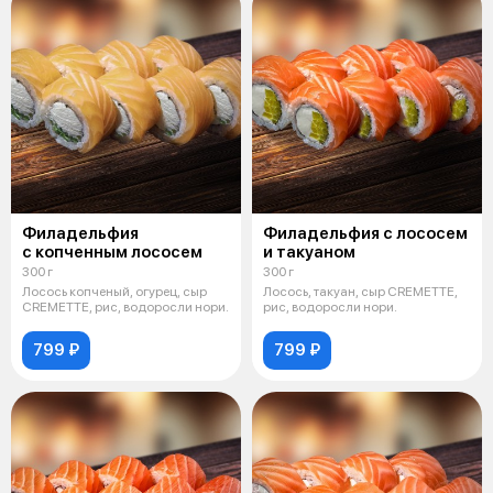
Филадельфия
Филадельфия с лососем
с копченным лососем
и такуаном
300 г
300 г
Лосось копченый, огурец, сыр
Лосось, такуан, сыр CREMETTE,
CREMETTE, рис, водоросли нори.
рис, водоросли нори.
799 ₽
799 ₽