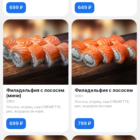
699 ₽
649 ₽
Филадельфия с лососем
Филадельфия с лососем
(мини)
300 г
280 г
Лосось, огурец, сыр CREMETTE,
рис, водоросли нори.
Лосось, огурец, сыр CREMETTE,
рис, водоросли нори.
699 ₽
799 ₽