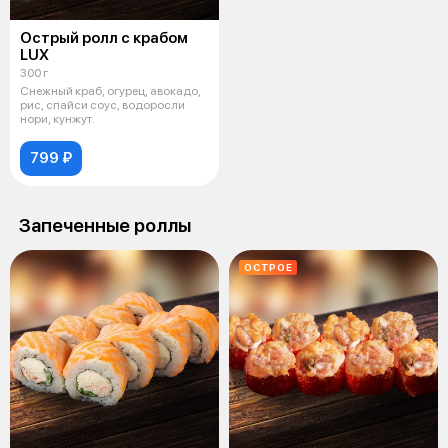
Острый ролл c крабом
LUX
300 г
Снежный краб, огурец, авокадо,
рис, спайси соус, водоросли
нори, кунжут.
799 ₽
Запеченные роллы
ОСТРОЕ