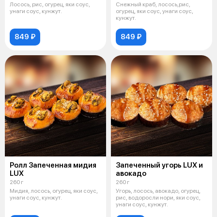
Лосось, рис, огурец, яки соус,
Снежный краб, лосось,рис,
унаги соус, кунжут.
огурец, яки соус, унаги соус,
кунжут.
849 ₽
849 ₽
Ролл Запеченная мидия
Запеченный угорь LUХ и
LUX
авокадо
260 г
260 г
Мидия, лосось, огурец, яки соус,
Угорь, лосось, авокадо, огурец,
унаги соус, кунжут.
рис, водоросли нори, яки соус,
унаги соус, кунжут.