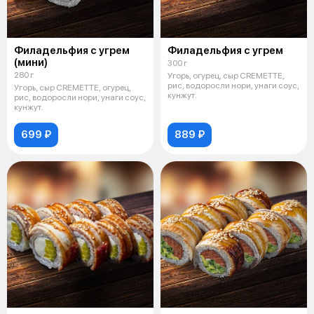
Филадельфия с угрем
Филадельфия с угрем
(мини)
300 г
280 г
Угорь, огурец, сыр CREMETTE,
рис, водоросли нори, унаги соус,
Угорь, сыр CREMETTE, огурец,
кунжут.
рис, водоросли нори, унаги соус,
кунжут.
699 ₽
889 ₽