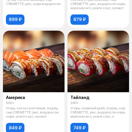
CREMETTE, рис, нори водоросли.
CREMETTE, рис, водоросли нори,
икра масаго, унаги соус, кунжут
899 ₽
879 ₽
Америка
Тайланд
300 г
280 г
Угорь, лосось копченый, огурец,
Угорь, снежный краб, огурец, сыр
сыр CREMETTE, рис, водоросли
CREMETTE, рис, водоросли нори,
нори, унаги соус, кунжут.
икра масаго, унаги соус, к
849 ₽
749 ₽