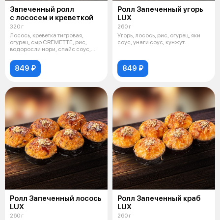
Запеченный ролл
Ролл Запеченный угорь
с лососем и креветкой
LUX
320 г
260 г
Лосось, креветка тигровая,
Угорь, лосось, рис, огурец, яки
огурец, сыр CREMETTE, рис,
соус, унаги соус, кунжут.
водоросли нори, спайс соус,
унаги со
849 ₽
849 ₽
Ролл Запеченный лосось
Ролл Запеченный краб
LUX
LUX
260 г
260 г