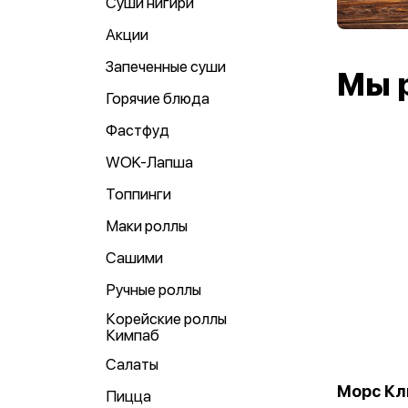
Суши нигири
Акции
Запеченные суши
Мы 
Горячие блюда
Фастфуд
WOK-Лапша
Топпинги
Маки роллы
Сашими
Ручные роллы
Корейские роллы
Кимпаб
Салаты
Морс К
Пицца