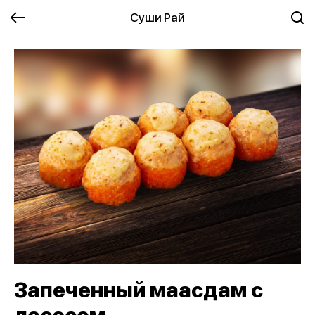
Суши Рай
Запеченный маасдам с