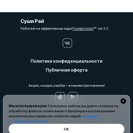
Суши Рай
Работает на эффективном ядре
Foodpicásso
ver. 3.2
Политика конфиденциальности
Публичная оферта
Акции, скидки, кэшбэк − в нашем приложении!
Мы используем куки.
Пользуясь сайтом, вы даёте согласие на
обработку файлов cookie вашего браузера и использование
аналитических сервисов согласно нашей
политике
конфиденциальности
.
ОК