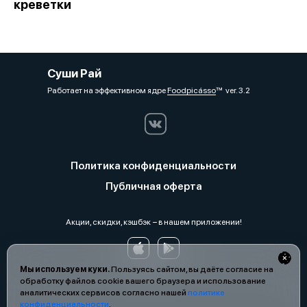
креветки
Суши Рай
Работает на эффективном ядре
Foodpicásso
ver. 3.2
Политика конфиденциальности
Публичная оферта
Акции, скидки, кэшбэк − в нашем приложении!
Мы используем куки.
Пользуясь сайтом, вы даёте согласие на
обработку файлов cookie вашего браузера и использование
аналитических сервисов согласно нашей
политике
конфиденциальности
.