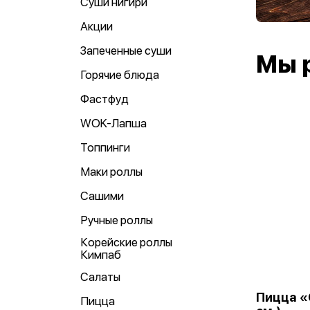
Суши нигири
Акции
Запеченные суши
Мы 
Горячие блюда
Фастфуд
WOK-Лапша
Топпинги
Маки роллы
Сашими
Ручные роллы
Корейские роллы
Кимпаб
Салаты
Пицца «
Пицца