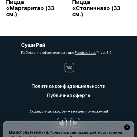
Пицца
Пицца
«Маргарита» (33
«Столичная» (33
см.)
см.)
Суши Рай
Работает на эффективном ядре
Foodpicásso
ver. 3.2
Политика конфиденциальности
Публичная оферта
Акции, скидки, кэшбэк − в нашем приложении!
Мы используем куки.
Пользуясь сайтом, вы даёте согласие на