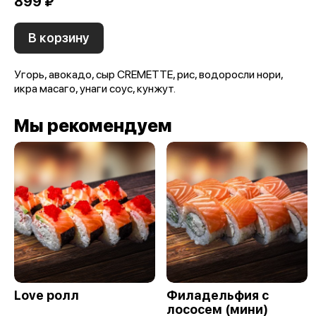
899 ₽
В корзину
Угорь, авокадо, сыр CREMETTE, рис, водоросли нори,
икра масаго, унаги соус, кунжут.
Мы рекомендуем
Love ролл
Филадельфия с
лососем (мини)