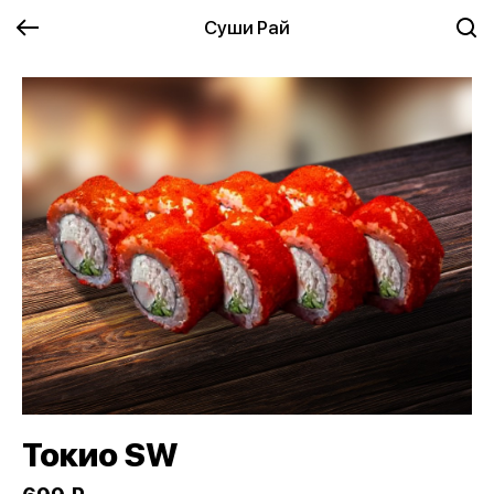
Суши Рай
Токио SW